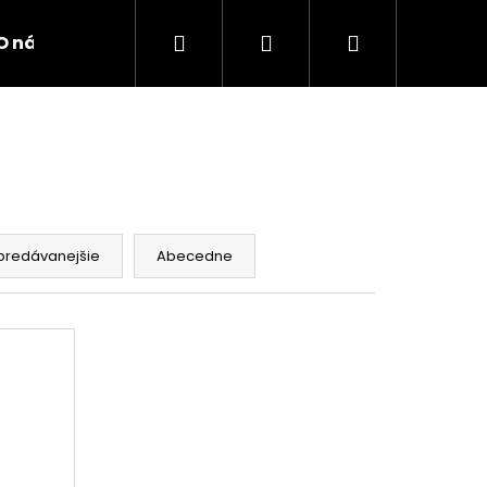
Hľadať
Prihlásenie
Nákupný
O nás
Kontakty
košík
predávanejšie
Abecedne