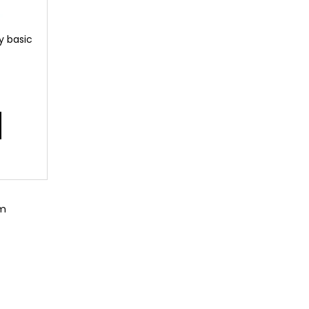
y basic
om