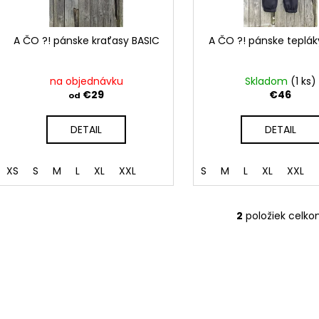
r
d
o
u
d
A ČO ?! pánske kraťasy BASIC
A ČO ?! pánske teplák
k
u
t
k
na objednávku
Skladom
(1 ks)
o
t
€29
€46
od
v
o
DETAIL
DETAIL
v
XS
S
M
L
XL
XXL
S
M
L
XL
XXL
2
položiek celk
O
v
l
á
d
a
c