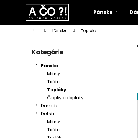
K
Prejsť
na
o
Pánske
Dá
obsah
Späť
Späť
š
do
do
í
Domov
Pánske
Tepláky
k
obchodu
obchodu
B
o
Kategórie
Preskočiť
č
kategórie
n
Pánske
ý
Mikiny
p
Tričká
a
Tepláky
n
Čiapky a doplnky
e
Dámske
l
Detské
Mikiny
Tričká
Tepláky