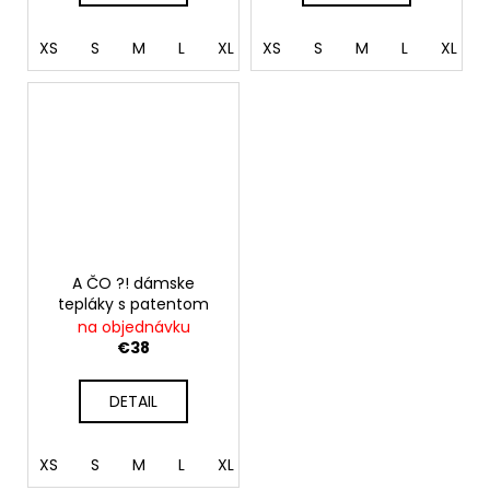
XS
S
M
L
XL
XS
XXL
S
M
L
XL
A ČO ?! dámske
tepláky s patentom
na objednávku
€38
DETAIL
XS
S
M
L
XL
XXL