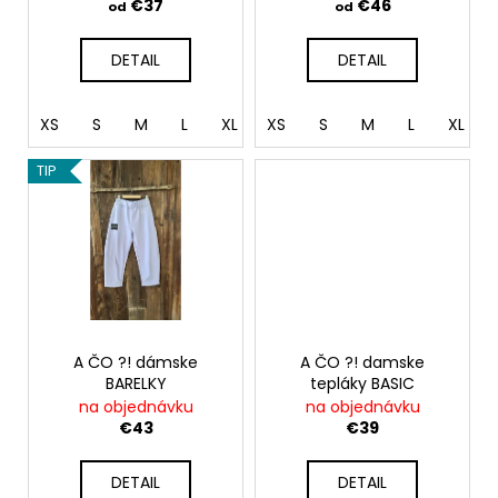
u
č
€37
€46
od
od
a
k
m
t
DETAIL
DETAIL
e
o
v
XS
S
M
L
XL
XS
XXL
S
M
L
XL
TIP
A ČO ?! dámske
A ČO ?! damske
BARELKY
tepláky BASIC
na objednávku
na objednávku
€43
€39
DETAIL
DETAIL