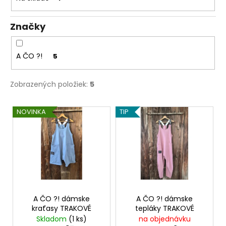
t
á
o
j
Značky
v
s
ť
A ČO ?!
5
?
Zobrazených položiek:
5
V
NOVINKA
TIP
HĽADAŤ
ý
p
i
s
O
d
p
p
r
o
o
A ČO ?! dámske
A ČO ?! dámske
r
kraťasy TRAKOVÉ
tepláky TRAKOVÉ
d
ú
Skladom
(1 ks)
na objednávku