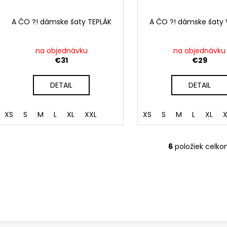
A ČO ?! dámske šaty TEPLÁK
A ČO ?! dámske šaty
na objednávku
na objednávku
€31
€29
DETAIL
DETAIL
XS
S
M
L
XL
XXL
XS
S
M
L
XL
X
6
položiek celk
O
v
l
á
d
a
c