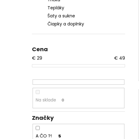
Tepláky
Šaty a sukne
Čiapky a doplnky
Cena
€
29
€
49
Na sklade
0
Značky
A ČO ?!
5