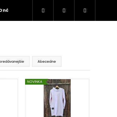
Hľadať
Prihlásenie
Nákupný
O nás
Kontakty
košík
predávanejšie
Abecedne
NOVINKA