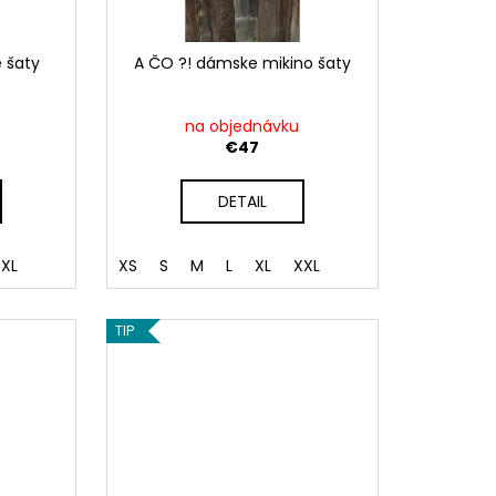
 šaty
A ČO ?! dámske mikino šaty
na objednávku
€47
DETAIL
XL
XS
S
M
L
XL
XXL
TIP