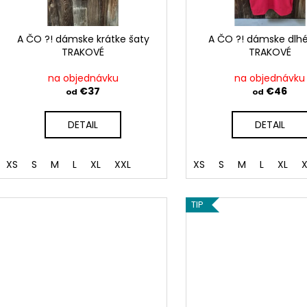
r
d
o
u
d
A ČO ?! dámske krátke šaty
A ČO ?! dámske dlhé
k
TRAKOVÉ
TRAKOVÉ
u
t
k
na objednávku
na objednávku
o
t
€37
€46
od
od
v
o
DETAIL
DETAIL
v
XS
S
M
L
XL
XXL
XS
S
M
L
XL
X
TIP