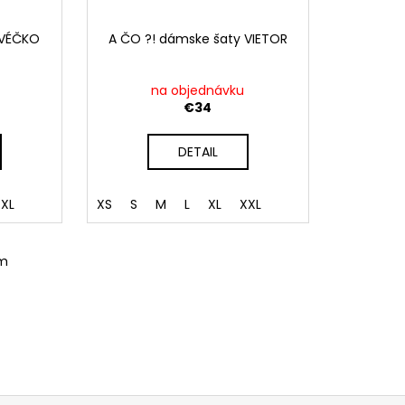
 VÉČKO
A ČO ?! dámske šaty VIETOR
na objednávku
€34
DETAIL
XL
XS
S
M
L
XL
XXL
om