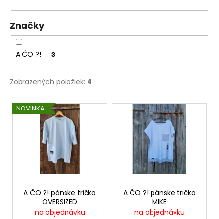
t
á
o
j
Značky
v
s
ť
A ČO ?!
3
?
Zobrazených položiek:
4
V
NOVINKA
HĽADAŤ
ý
p
i
s
O
d
p
p
r
o
o
A ČO ?! pánske tričko
A ČO ?! pánske tričko
r
OVERSIZED
MIKE
d
ú
na objednávku
na objednávku