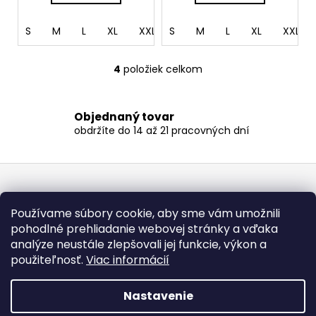
S
M
L
XL
XXL
S
M
L
XL
XXL
4
položiek celkom
O
v
l
Objednaný tovar
á
obdržíte do 14 až 21 pracovných dní
d
a
c
Z
i
á
Informácie pre vás
e
p
Používame súbory cookie, aby sme vám umožnili
p
ä
pohodlné prehliadanie webovej stránky a vďaka
Ako nakupovať
r
t
analýze neustále zlepšovali jej funkcie, výkon a
v
Obchodné podmienky
použiteľnosť.
Viac informácií
i
k
Podmienky ochrany osobných údajov
y
Milé A ČO ?! duše, od 30.7 do 10.8. budeme mať tvorivú
e
pauzu a krátku dovolenku. Z tohto dôvodu sa predlžuje
v
Nastavenie
doba výroby na 30 pracovných dní. Objednávky prijaté po
ý
7.7.2026 už nemusia byť vybavené do 30.7. no urobíme