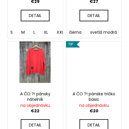
u
č
€29
€27
a
k
m
t
DETAIL
DETAIL
e
o
v
S
M
L
XL
XXL
čierna
svetlá modrá
č
TIP
A ČO ?! pánsky
A ČO ?! pánske tričko
nátelník
basic
na objednávku
na objednávku
€22
€20
DETAIL
DETAIL