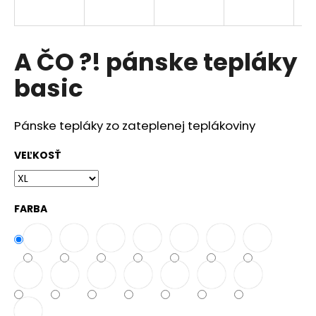
á
j
s
A ČO ?! pánske tepláky
ť
basic
?
Pánske tepláky zo zateplenej teplákoviny
VEĽKOSŤ
HĽADAŤ
FARBA
O
d
p
o
r
ú