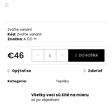
č
a
m
e
Zvoľte variant
Kód:
Zvoľte variant
Značka:
A ČO ?!
€46
DO KOŠÍKA
Jednotková
cena:
Opýtať sa
Zdieľať
Kategória
:
Tepláky
Všetky veci sú šité na mieru
až po objednaní