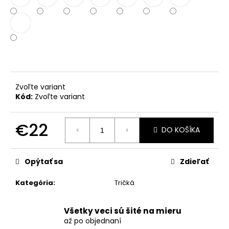
č
a
m
e
Zvoľte variant
Kód:
Zvoľte variant
€22
DO KOŠÍKA
Jednotková
cena:
Opýtať sa
Zdieľať
Kategória
:
Tričká
Všetky veci sú šité na mieru
až po objednaní