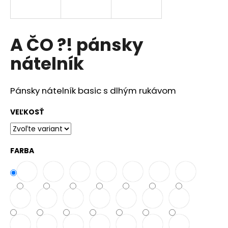
á
j
s
A ČO ?! pánsky
ť
nátelník
?
Pánsky nátelník basic s dlhým rukávom
VEĽKOSŤ
HĽADAŤ
FARBA
O
d
p
o
r
ú