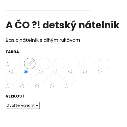
á
j
s
A ČO ?! detský nátelník
ť
?
Basic nátelník s dlhým rukávom
FARBA
HĽADAŤ
O
d
VEĽKOSŤ
p
o
r
ú