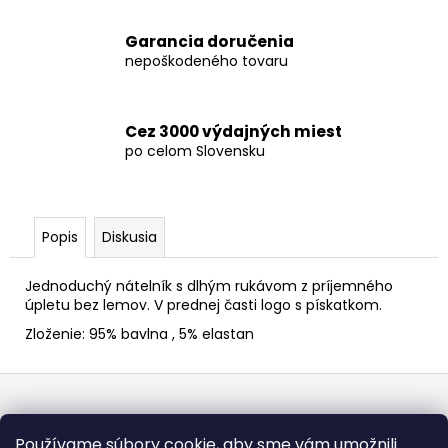
Garancia doručenia
nepoškodeného tovaru
Cez 3000 výdajných miest
po celom Slovensku
Popis
Diskusia
Jednoduchý nátelník s dlhým rukávom z príjemného
úpletu bez lemov. V prednej časti logo s pískatkom.
Zloženie: 95% bavlna , 5% elastan
Z
á
Informácie pre vás
p
Používame súbory cookie, aby sme vám umožnili