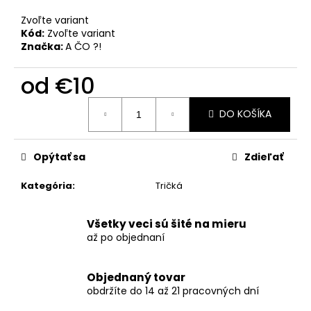
č
a
Zvoľte variant
m
Kód:
Zvoľte variant
e
Značka:
A ČO ?!
od
€10
Jednotková
DO KOŠÍKA
cena:
Opýtať sa
Zdieľať
Kategória
:
Tričká
Všetky veci sú šité na mieru
až po objednaní
Objednaný tovar
obdržíte do 14 až 21 pracovných dní