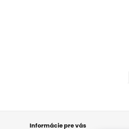
Z
á
Informácie pre vás