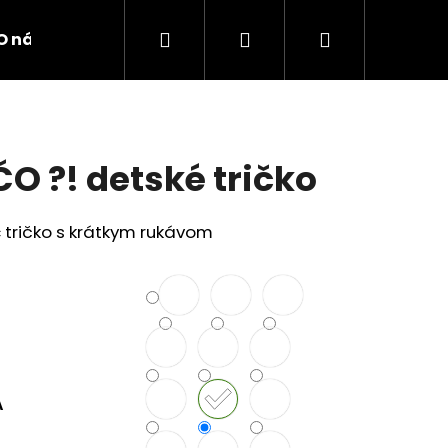
Hľadať
Prihlásenie
Nákupný
O nás
Kontakty
košík
ČO ?! detské tričko
 tričko s krátkym rukávom
A