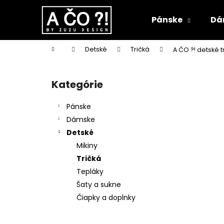
K
Prejsť
na
o
Pánske
Dá
obsah
Späť
Späť
š
do
do
í
Domov
Detské
Tričká
A ČO ?! detské t
k
obchodu
obchodu
B
o
Kategórie
Preskočiť
č
kategórie
n
Pánske
ý
Dámske
p
Detské
a
Mikiny
n
Tričká
e
Tepláky
l
Šaty a sukne
Čiapky a doplnky