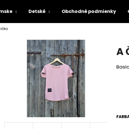
mske
Detské
Obchodné podmienky
ričko
Čo potrebujete nájsť?
A 
HĽADAŤ
Basic
Odporúčame
FARB