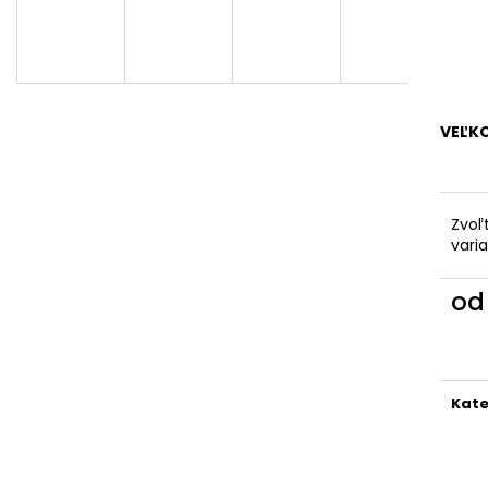
VEĽK
Zvoľ
vari
o
Jedn
cena
Kate