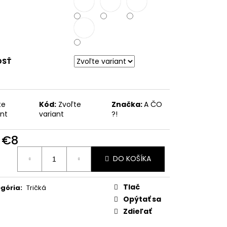
OSŤ
te
Kód:
Zvoľte
Značka:
A ČO
ant
variant
?!
d
€8
otková
DO KOŠÍKA
:
Tlač
gória
:
Tričká
Opýtať sa
Zdieľať