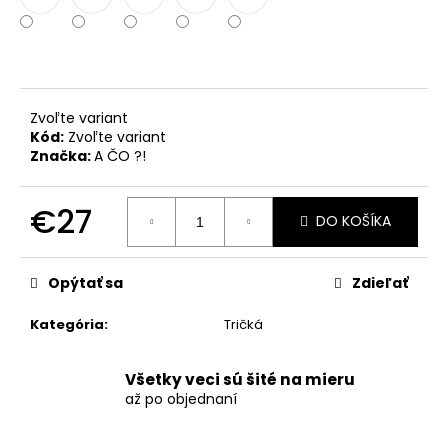
č
a
m
e
Zvoľte variant
Kód:
Zvoľte variant
Značka:
A ČO ?!
€27
DO KOŠÍKA
Jednotková
cena:
Opýtať sa
Zdieľať
Kategória
:
Tričká
Všetky veci sú šité na mieru
až po objednaní