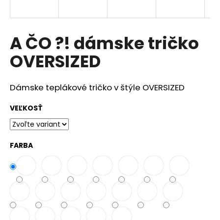
á
j
s
A ČO ?! dámske tričko
ť
OVERSIZED
?
Dámske teplákové tričko v štýle OVERSIZED
VEĽKOSŤ
HĽADAŤ
FARBA
O
d
p
o
r
ú