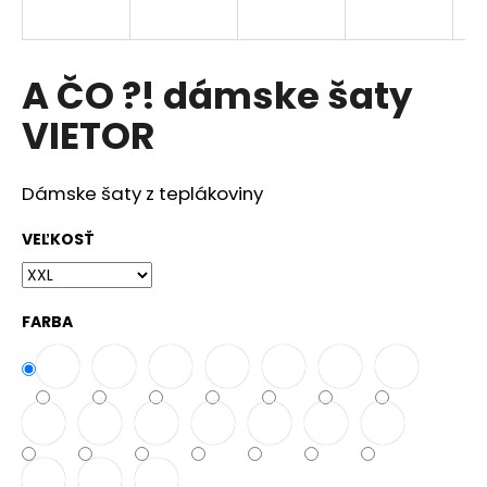
á
j
s
A ČO ?! dámske šaty
ť
VIETOR
?
Dámske šaty z teplákoviny
VEĽKOSŤ
HĽADAŤ
FARBA
O
d
p
o
r
ú