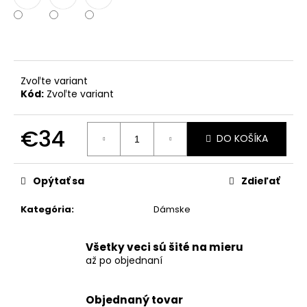
č
a
m
e
Zvoľte variant
Kód:
Zvoľte variant
€34
DO KOŠÍKA
Jednotková
cena:
Opýtať sa
Zdieľať
Kategória
:
Dámske
Všetky veci sú šité na mieru
až po objednaní
Objednaný tovar