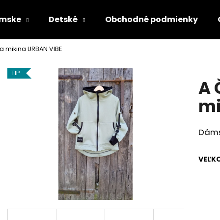
mske
Detské
Obchodné podmienky
a mikina URBAN VIBE
Čo potrebujete nájsť?
TIP
A 
HĽADAŤ
mi
Dáms
Odporúčame
VEĽK