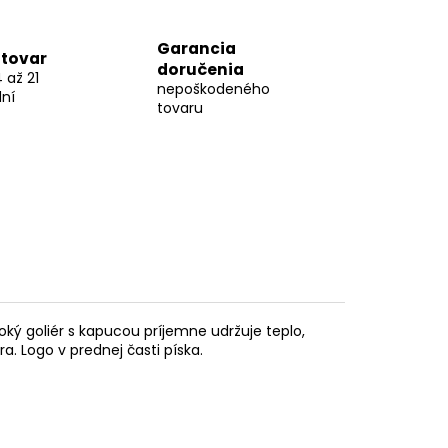
Garancia
tovar
doručenia
 až 21
nepoškodeného
ní
tovaru
ký goliér s kapucou príjemne udržuje teplo,
a. Logo v prednej časti píska.