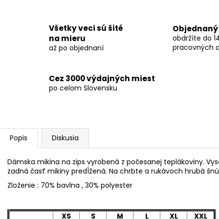
Všetky veci sú šité
Objednaný 
na mieru
obdržíte do 14
pracovných d
až po objednaní
Cez 3000 výdajných miest
po celom Slovensku
Popis
Diskusia
Dámska mikina na zips vyrobená z počesanej teplákoviny. Vyso
zadná časť mikiny predĺžená. Na chrbte a rukávoch hrubá šnúr
Zloženie : 70% bavlna , 30% polyester
XS
S
M
L
XL
XXL