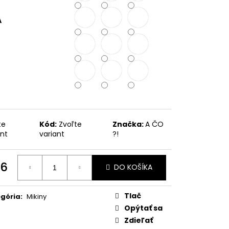
A
te
Kód:
Zvoľte
Značka:
A ČO
ant
variant
?!
6
DO KOŠÍKA
otková
:
Tlač
gória
:
Mikiny
Opýtať sa
Zdieľať