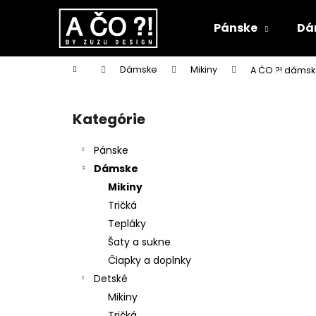
K
Prejsť
na
o
Pánske
Dá
obsah
Späť
Späť
š
do
do
í
Domov
Dámske
Mikiny
A ČO ?! dámsk
k
obchodu
obchodu
B
o
Kategórie
Preskočiť
č
kategórie
n
Pánske
ý
Dámske
p
Mikiny
a
Tričká
n
Tepláky
e
Šaty a sukne
l
Čiapky a doplnky
Detské
Mikiny
Tričká