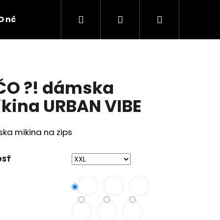
Hľadať
Prihlásenie
Nákupný
O nás
Kontakty
košík
ČO ?! dámska
kina URBAN VIBE
ka mikina na zips
OSŤ