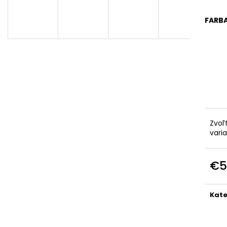
FARB
Zvoľ
vari
€5
Jedn
cena
Kate